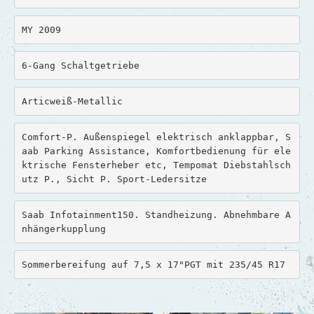
Liway & Willem
MY 2009
Marc
6-Gang Schaltgetriebe
Maria & Friedrich
Martin
Articweiß-Metallic
Marion & Jürgen
Comfort-P. Außenspiegel elektrisch anklappbar, S
Monique & Claudius
aab Parking Assistance, Komfortbedienung für ele
ktrische Fensterheber etc, Tempomat Diebstahlsch
Ralf
utz P., Sicht P. Sport-Ledersitze
Rolf
Saab Infotainment150. Standheizung. Abnehmbare A
nhängerkupplung 
Ruth & Erich
Ruth
Sommerbereifung auf 7,5 x 17"PGT mit 235/45 R17
Sara & Tino