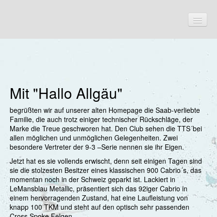
Start
Aktuelles
Mit "Hallo Allgäu"
Termine
begrüßten wir auf unserer alten Homepage die Saab-verliebte
Familie, die auch trotz einiger technischer Rückschläge, der
Fahrzeuge
Marke die Treue geschworen hat. Den Club sehen die TTS´bei
allen möglichen und unmöglichen Gelegenheiten. Zwei
Unsere Autos
besondere Vertreter der 9-3 –Serie nennen sie ihr Eigen.
Andy & Hans
Jetzt hat es sie vollends erwischt, denn seit einigen Tagen sind
sie die stolzesten Besitzer eines klassischen 900 Cabrio´s, das
Balz
momentan noch in der Schweiz geparkt ist. Lackiert in
LeMansblau Metallic, präsentiert sich das 92iger Cabrio in
Beate & Werner
einem hervorragenden Zustand, hat eine Laufleistung von
knapp 100 TKM und steht auf den optisch sehr passenden
Bernd
Cross Spoke Felgen.