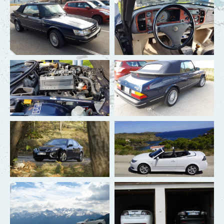
Siggi
Simone
Sonja & Thomas
Susanne & Wilfried
Sunny & Henning
Thorsten
Ulla & Rafael
Ute & Bruno
Wolfgang
Felgen Datenbank
Freigaben