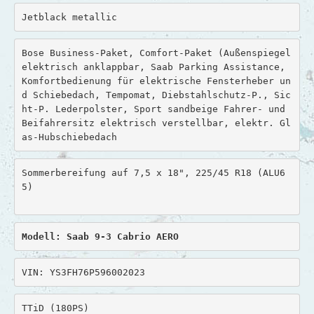
Harald
Jetblack metallic
Helga & Christian
Bose Business-Paket, Comfort-Paket (Außenspiegel 
elektrisch anklappbar, Saab Parking Assistance, 
Helga & Gerhard
Komfortbedienung für elektrische Fensterheber un
d Schiebedach, Tempomat, Diebstahlschutz-P., Sic
Ilse & Kalle
ht-P. Lederpolster, Sport sandbeige Fahrer- und 
Beifahrersitz elektrisch verstellbar, elektr. Gl
Ina & Holger
as-Hubschiebedach
Irmgard & Karl
Sommerbereifung auf 7,5 x 18", 225/45 R18 (ALU6
Jaciara & Thomas
5)
Johan
Modell: Saab 9-3 Cabrio AERO
Kirsten & Torsten
Kirsti & Uli
VIN: YS3FH76P596002023
Kurt
TTiD (180PS)