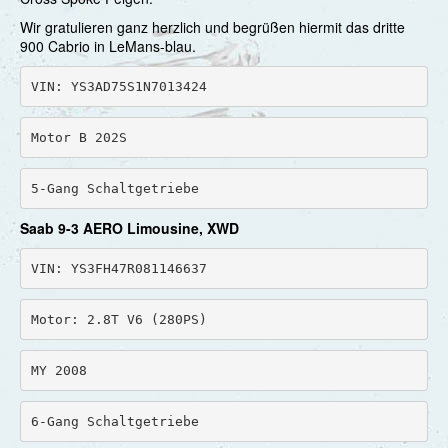
Wir gratulieren ganz herzlich und begrüßen hiermit das dritte
Bernhard
900 Cabrio in LeMans-blau.
Christian
VIN: YS3AD75S1N7013424
Christina & Gunther
Motor B 202S
Dana & Frank
5-Gang Schaltgetriebe
Toni
Saab 9-3 AERO Limousine, XWD
Edith & Arnold
VIN: YS3FH47R081146637
Elisabeth & Walther
Eugen
Motor: 2.8T V6 (280PS)
Gabriela & Georg
MY 2008
Günter
6-Gang Schaltgetriebe
Hakan