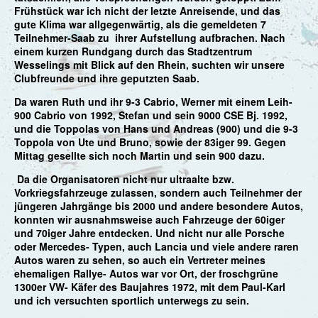
Frühstück war ich nicht der letzte Anreisende, und das
gute Klima war allgegenwärtig, als die gemeldeten 7
Teilnehmer-Saab zu ihrer Aufstellung aufbrachen. Nach
einem kurzen Rundgang durch das Stadtzentrum
Wesselings mit Blick auf den Rhein, suchten wir unsere
Clubfreunde und ihre geputzten Saab.
Da waren Ruth und ihr 9-3 Cabrio, Werner mit einem Leih-
900 Cabrio von 1992, Stefan und sein 9000 CSE Bj. 1992,
und die Toppolas von Hans und Andreas (900) und die 9-3
Toppola von Ute und Bruno, sowie der 83iger 99. Gegen
Mittag gesellte sich noch Martin und sein 900 dazu.
Da die Organisatoren nicht nur ultraalte bzw.
Vorkriegsfahrzeuge zulassen, sondern auch Teilnehmer der
jüngeren Jahrgänge bis 2000 und andere besondere Autos,
konnten wir ausnahmsweise auch Fahrzeuge der 60iger
und 70iger Jahre entdecken. Und nicht nur alle Porsche
oder Mercedes- Typen, auch Lancia und viele andere raren
Autos waren zu sehen, so auch ein Vertreter meines
ehemaligen Rallye- Autos war vor Ort, der froschgrüne
1300er VW- Käfer des Baujahres 1972, mit dem Paul-Karl
und ich versuchten sportlich unterwegs zu sein.