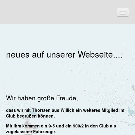
Start
neues auf unserer Webseite....
Aktuelles
Termine
Fahrzeuge
"Der 96"
Historie
Wir haben große Freude,
Troll-Archiv
dass wir mit Thorsten aus Willich ein weiteres Mitglied im
Kontakt
Club begrüßen können.
Links
Mit ihm kommen ein 9-5 und ein 900/2 in den Club als
zugelassene Fahrzeuge.