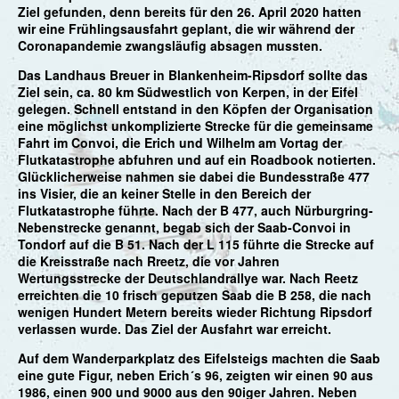
Ziel gefunden, denn bereits für den 26. April 2020 hatten
wir eine Frühlingsausfahrt geplant, die wir während der
Coronapandemie zwangsläufig absagen mussten.
Das Landhaus Breuer in Blankenheim-Ripsdorf sollte das
Ziel sein, ca. 80 km Südwestlich von Kerpen, in der Eifel
gelegen. Schnell entstand in den Köpfen der Organisation
eine möglichst unkomplizierte Strecke für die gemeinsame
Fahrt im Convoi, die Erich und Wilhelm am Vortag der
Flutkatastrophe abfuhren und auf ein Roadbook notierten.
Glücklicherweise nahmen sie dabei die Bundesstraße 477
ins Visier, die an keiner Stelle in den Bereich der
Flutkatastrophe führte. Nach der B 477, auch Nürburgring-
Nebenstrecke genannt, begab sich der Saab-Convoi in
Tondorf auf die B 51. Nach der L 115 führte die Strecke auf
die Kreisstraße nach Rreetz, die vor Jahren
Wertungsstrecke der Deutschlandrallye war. Nach Reetz
erreichten die 10 frisch geputzen Saab die B 258, die nach
wenigen Hundert Metern bereits wieder Richtung Ripsdorf
verlassen wurde. Das Ziel der Ausfahrt war erreicht.
Auf dem Wanderparkplatz des Eifelsteigs machten die Saab
eine gute Figur, neben Erich´s 96, zeigten wir einen 90 aus
1986, einen 900 und 9000 aus den 90iger Jahren. Neben