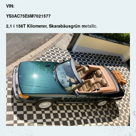
VIN:
YS3AC75E6M7021577
2,1 i 158T Kilometer, Skarabäusgrün m
etallic.