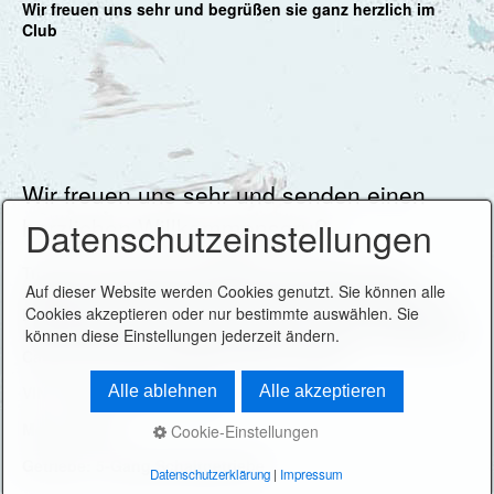
Wir freuen uns sehr und begrüßen sie ganz herzlich im
Club
Wir freuen uns sehr und senden einen
herzlichen Willkommensgruß
Datenschutzeinstellungen
Trotz den momentan schlimmen Coronazeiten fand
Auf dieser Website werden Cookies genutzt. Sie können alle
Andreas auf schriftlichen und elektronischen Wegen zur
Cookies akzeptieren oder nur bestimmte auswählen. Sie
Mitgliedschaft bei den Saabfreunden. Von der Sieg an die
können diese Einstellungen jederzeit ändern.
Erft. Andreas ist in Siegen zu Hause und fährt ein Saab 900
Cabrio aus 1992 in Scarabäusgrün-metallic
Alle ablehnen
Alle akzeptieren
VIN: YS3AL75L6N7004472
Motor: B202 L
Cookie-Einstellungen
Getriebe: 5-Gang Schaltgetriebe
Datenschutzerklärung
|
Impressum