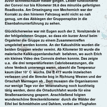
zuvor Schneeschauer nieder gingen. Leider funktionierte
der Convoi nur bis Kilometer 39,6 des minutiös gefertigten
Roadbooks. Am Ortseingang von Mechernich war der
Kontakt zu den hinteren Fahrzeug wohl nicht so nah
genug, um das Abbiegen der Gruppenspitze in die
Eisenbahnunterführung zu sehen.
Glücklicherweise war mit Eugen auch der 2. Vorsitzende in
der fehlgeleiteten Gruppe, so dass ein kurzer Anruf beim
Orgaleiter die Gruppe zu einem Zusammentreffen
umgeleitet werden konnte. An der Kakushöhle wurden die
beiden Gruppen wieder vereint. Ab Kilometer 50 wurde die
malerische Kalkkuppenlandschaft befahren, wo auch Erich
ein kleines Video des Convois drehen konnte. Das zeigte
u.a. die drei temperaturfesten Cabriobesatzungen, die
ohne Verdeck unterwegs waren, obwohl die Temperatur
kaum über 10° C wuchs. Die B 477 wurde inzwischen
verlassen und die Strecke bog in Richtung Westen und der
Ortschaft Marmagen ab . Dort mussten die Organisatoren
nur wenige Tage vor der Veranstaltung noch kurzfristig
tätig werden, denn die Ortsdurchfahrt wurde für eine
Straßensanierung gesperrt. Anschließend folgten
wunderschöne Streckenkilometer durch die Wälder der
Eifel bei Schmidtheim und Dahlem, vorbei am Flughafen