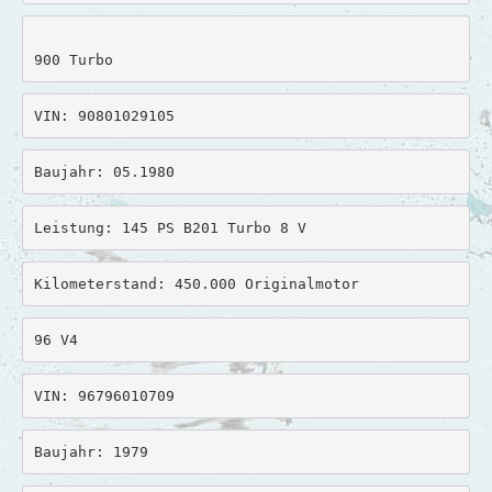
Harald
900 Turbo
Helga & Christian
Helga & Gerhard
VIN: 90801029105
Ilse & Kalle
Baujahr: 05.1980
Ina & Holger
Leistung: 145 PS B201 Turbo 8 V 
Irmgard & Karl
Kilometerstand: 450.000 Originalmotor
Jaciara & Thomas
Johan
96 V4
Kirsten & Torsten
VIN: 96796010709
Kirsti & Uli
Baujahr: 1979
Kurt