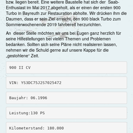
bzw. liegen bereit. Eine weitere Baustelle hat sich der Saab-
Enthusiast im Mai 2017 abgeholt, als er einen der ersten 900
Bernhard
Turbo in Bayreuth zur Restauration abholte. Wir drücken ihm die
Daumen, dass er sein Ziel erreicht, den 900 black Turbo zum
Christian
Sommerwochenende 2019 fahrbereit herzurichten.
An dieser Stelle möchten wir uns bei Eugen ganz herzlich für
Christina & Gunther
seine Hilfestellungen bei vielen Themen und Problemen
bedanken. Sollten sich seine Pläne nicht realisieren lassen,
Dana & Frank
nehmen wir die Schuld gerne auf unsere Kappe für die
„gestohlene“ Zeit.
Toni
900 II CV
Edith & Arnold
Elisabeth & Walther
VIN: YS3DC75J2S7025472
Eugen
Baujahr: 06.1996
Gabriela & Georg
Leistung:130 PS
Günter
Hakan
Kilometerstand: 180.000