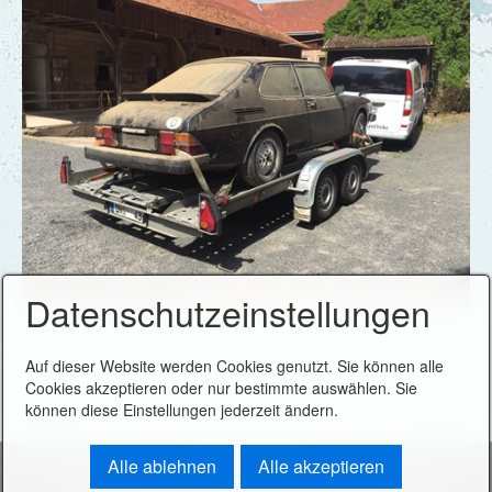
Siggi
Simone
Sonja & Thomas
Susanne & Wilfried
Sunny & Henning
Thorsten
Ulla & Rafael
Datenschutzeinstellungen
Ute & Bruno
Wolfgang
Auf dieser Website werden Cookies genutzt. Sie können alle
Cookies akzeptieren oder nur bestimmte auswählen. Sie
Felgen Datenbank
können diese Einstellungen jederzeit ändern.
Freigaben
Alle ablehnen
Alle akzeptieren