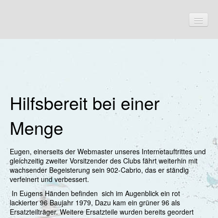
Start
Aktuelles
Hilfsbereit bei einer
Termine
Menge
Fahrzeuge
Unsere Autos
Eugen, einerseits der Webmaster unseres Internetauftrittes und
Andy & Hans
gleichzeitig zweiter Vorsitzender des Clubs fährt weiterhin mit
wachsender Begeisterung sein 902-Cabrio, das er ständig
Balz
verfeinert und verbessert.
In Eugens Händen befinden sich im Augenblick ein rot
Beate & Werner
lackierter 96 Baujahr 1979, Dazu kam ein grüner 96 als
Ersatzteilträger. Weitere Ersatzteile wurden bereits geordert
Bernd